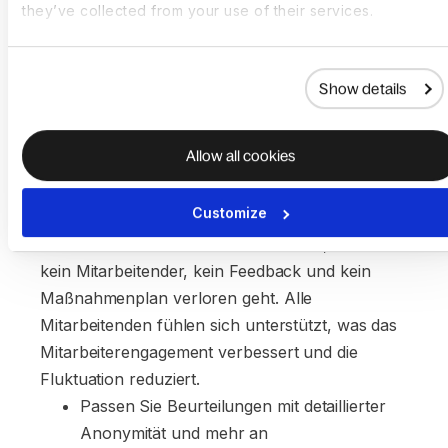
they’ve collected from your use of their services.
gewinnen Sie
gleichzeitig tiefere,
Show details
aussagekräftige
Allow all cookies
Erkenntnisse
Customize
Deel Performance vereinfacht den gesamten
Prozess an einem übersichtlichen Ort, sodass
kein Mitarbeitender, kein Feedback und kein
Maßnahmenplan verloren geht. Alle
Mitarbeitenden fühlen sich unterstützt, was das
Mitarbeiterengagement verbessert und die
Fluktuation reduziert.
Passen Sie Beurteilungen mit detaillierter 
Anonymität und mehr an