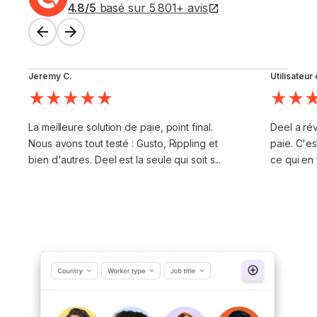
4.8
/5
basé sur
5 801
+
avis
Jeremy C.
Utilisateu
La meilleure solution de paie, point final.
Deel a rév
Nous avons tout testé : Gusto, Rippling et
paie. C'est
bien d'autres. Deel est la seule qui soit s...
ce qui en f