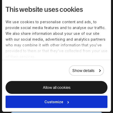
This website uses cookies
Réserver une démo
We use cookies to personalise content and ads, to
provide social media features and to analyse our traffic.
We also share information about your use of our site
Deel gère la paie pour vous,
with our social media, advertising and analytics partners
notamment :
who may combine it with other information that you’ve
Taxes locales, déclarations statutaires et
provided to them or that they’ve collected from your use
rapports
of their services.
Paie multidevises et paiements
Règles et calculs de paie spécifiques à
chaque pays
Show details
Libre-service employé (bulletins de paie,
documents)
Reporting intégré et analyses de la paie
Allow all cookies
Intégrations RH et comptables
Customize