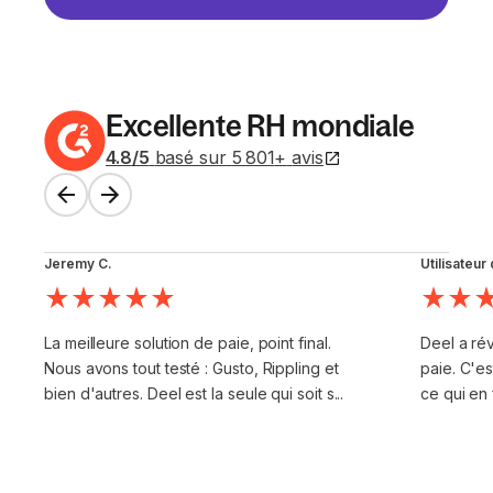
Excellente RH mondiale
4.8
/5
basé sur
5 801
+
avis
Jeremy C.
Utilisateu
La meilleure solution de paie, point final.
Deel a rév
Nous avons tout testé : Gusto, Rippling et
paie. C'est
bien d'autres. Deel est la seule qui soit s...
ce qui en f