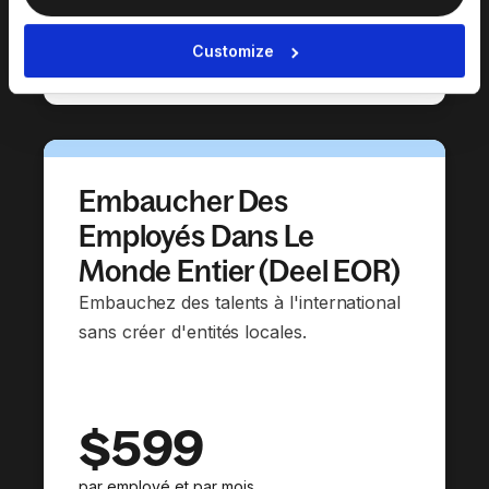
documents)
Reporting intégré et analyses de la paie
Customize
Intégrations RH et comptables
Embaucher Des
Employés Dans Le
Monde Entier (Deel EOR)
Embauchez des talents à l'international
sans créer d'entités locales.
$599
par employé et par mois