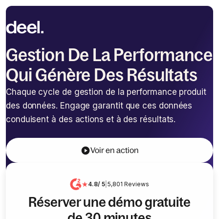
Gestion De La Performance
Gestion De La Performance 
Qui Génère Des Résultats
Chaque cycle de gestion de la performance produit
des données. Engage garantit que ces données
conduisent à des actions et à des résultats.
Voir en action
4.8
/ 5
|
5,801
Reviews
Réserver une démo gratuite
de 30 minutes