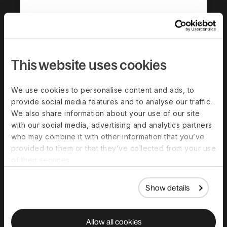
Starting at
$29
This website uses cookies
par employé et par mois
Réserver une démo
We use cookies to personalise content and ads, to
provide social media features and to analyse our traffic.
We also share information about your use of our site
with our social media, advertising and analytics partners
Deel gère la paie pour vous,
who may combine it with other information that you’ve
notamment :
provided to them or that they’ve collected from your use
of their services.
Taxes locales, déclarations statutaires et
rapports
Paie multidevises et paiements
Show details
Règles et calculs de paie spécifiques à
chaque pays
Libre-service employé (bulletins de paie,
Allow all cookies