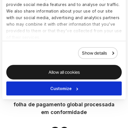
internacionais
provide social media features and to analyse our traffic.
We also share information about your use of our site
150+
with our social media, advertising and analytics partners
who may combine it with other information that you’ve
países
provided to them or that they’ve collected from your use
of their services.
40.000+
Show details
clientes
Allow all cookies
US$ 20+
bilhões
Customize
folha de pagamento global processada
em conformidade