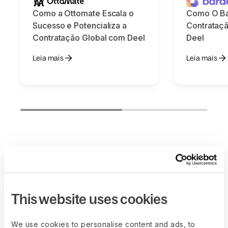
Como a Ottomate Escala o
Como O Ba
Sucesso e Potencializa a
Contrataç
Contratação Global com Deel
Deel
Leia mais
Leia mais
A Deel facilita o
crescimento de
This website uses cookies
equipes remotas e
We use cookies to personalise content and ads, to