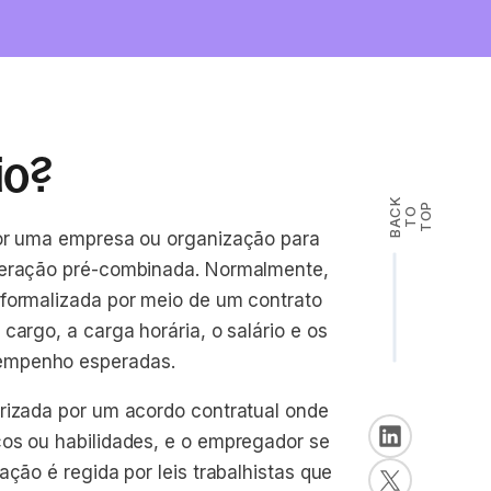
io?
B
A
K
T
T
O
P
C
O
por uma empresa ou organização para
uneração pré-combinada. Normalmente,
 formalizada por meio de um contrato
cargo, a carga horária, o salário e os
sempenho esperadas.
erizada por um acordo contratual onde
ços ou habilidades, e o empregador se
ação é regida por leis trabalhistas que