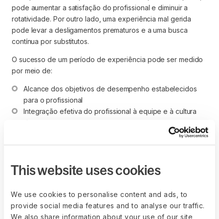
pode aumentar a satisfação do profissional e diminuir a
rotatividade. Por outro lado, uma experiência mal gerida
pode levar a desligamentos prematuros e a uma busca
contínua por substitutos.
O sucesso de um período de experiência pode ser medido
por meio de:
Alcance dos objetivos de desempenho estabelecidos 
para o profissional
Integração efetiva do profissional à equipe e à cultura 
da empresa
Feedback positivo de gestores e colegas de trabalho
Decisão mútua de continuar o emprego após o término 
do período
This website uses cookies
We use cookies to personalise content and ads, to
Como funciona o período
provide social media features and to analyse our traffic.
We also share information about your use of our site