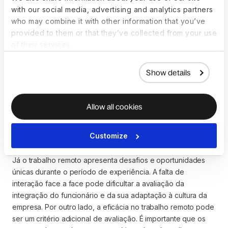
de experiência em um
with our social media, advertising and analytics partners
contexto de trabalho
who may combine it with other information that you’ve
provided to them or that they’ve collected from your use
global e remoto?
of their services.
No contexto da contratação global, o período de
Show details
experiência é uma ferramenta valiosa para avaliar como um
funcionário se adapta a uma nova cultura empresarial e às
exigências de um cargo internacional. Ele oferece uma
Allow all cookies
oportunidade para que as empresas internacionais avaliem a
competência intercultural e a capacidade de um profissional
Customize
de trabalhar efetivamente em um ambiente global.
Já o trabalho remoto apresenta desafios e oportunidades
únicas durante o período de experiência. A falta de
interação face a face pode dificultar a avaliação da
integração do funcionário e da sua adaptação à cultura da
empresa. Por outro lado, a eficácia no trabalho remoto pode
ser um critério adicional de avaliação. É importante que os