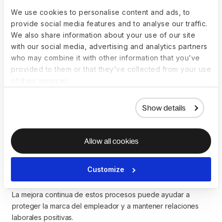
desvinculación laboral?
We use cookies to personalise content and ads, to
provide social media features and to analyse our traffic.
Una empresa puede mejorar su proceso de desvinculación
We also share information about your use of our site
laboral:
with our social media, advertising and analytics partners
who may combine it with other information that you’ve
Estableciendo un protocolo claramente definido y plan 
provided to them or that they’ve collected from your use
de offboarding.
of their services.
Ofreciendo apoyo y asesoramiento a los empleados 
salientes.
Manteniendo una comunicación transparente y 
Show details
respetuosa con las personas que forman parte de la 
empresa y aquellas en proceso de desvinculación.
Allow all cookies
Solicitando y actuando en base a la retroalimentación 
obtenida.
Asegurando la capacitación de los responsables del 
Customize
proceso.
La mejora continua de estos procesos puede ayudar a
proteger la marca del empleador y a mantener relaciones
laborales positivas.