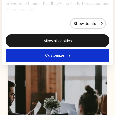
provided to them or that they’ve collected from your use
of their services.
Cómo Intercare Group escala la nómina sin
Show details
fricciones con Deel
Saber más
Allow all cookies
Customize