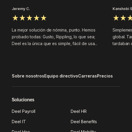
Jeremy C.
Kanshobi S
La mejor solución de nómina, punto. Hemos
Simplemen
probado todas: Gusto, Rippling, lo que sea;
global. Ta
Deel es la única que es simple, fácil de usa...
tardaban 
Sobre nosotros
Equipo directivo
Carreras
Precios
Soluciones
Deel Payroll
Deel HR
Deel IT
Deel Benefits
Deel Hire
Deel Mobility