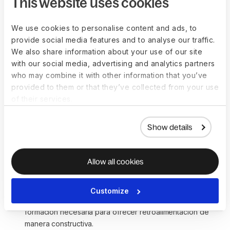
This website uses cookies
desarrollo profesional.
We use cookies to personalise content and ads, to
provide social media features and to analyse our traffic.
Desafíos al implementar
We also share information about your use of our site
with our social media, advertising and analytics partners
un sistema de
who may combine it with other information that you’ve
provided to them or that they’ve collected from your use
retroalimentación
of their services.
A pesar de sus beneficios, implementar un sistema de
Show details
retroalimentación puede presentar algunos desafíos:
Resistencia al cambio:
 los empleados o gerentes 
Allow all cookies
pueden sentirse incómodos con la retroalimentación, 
especialmente si no están acostumbrados a recibirla o 
darla.
Customize
Falta de habilidades:
 no todos los gerentes tienen la 
formación necesaria para ofrecer retroalimentación de 
manera constructiva.