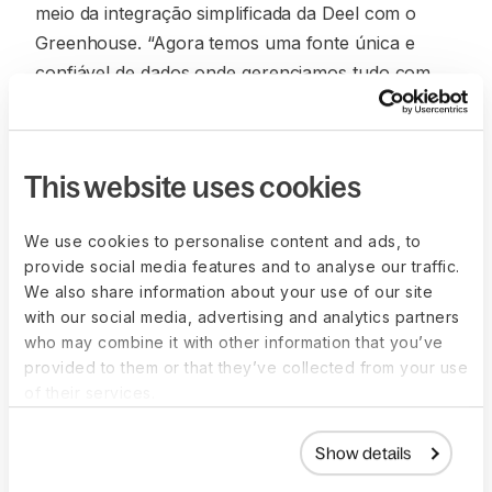
meio da integração simplificada da Deel com o
Greenhouse. “Agora temos uma fonte única e
confiável de dados onde gerenciamos tudo com
uma fatura integrada, conectando nosso NetSuite
e nosso ATS, que é o Greenhouse”, mencionou
Single.
This website uses cookies
A SOCi pretende explorar novos recursos da
Deel, especialmente ferramentas de dados e
We use cookies to personalise content and ads, to
relatórios. Está considerando usar a Deel para
provide social media features and to analyse our traffic.
We also share information about your use of our site
verificar como seus dados globais podem ser
with our social media, advertising and analytics partners
facilmente obtidos, interpretados e otimizados.
who may combine it with other information that you’ve
provided to them or that they’ve collected from your use
of their services.
Show details
More customer stories