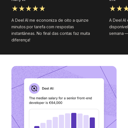
A Deel AI me economiza de oito a quinze
A Deel AI 
minutos por tarefa com respostas
disponível
instantâneas. No final das contas faz muita
semana — 
diferença!