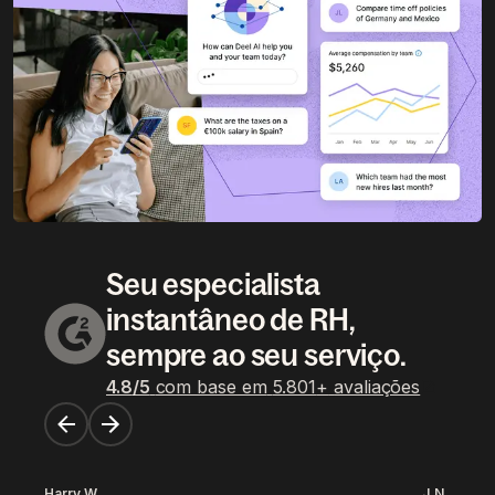
Seu especialista
instantâneo de RH,
sempre ao seu serviço.
4.8
/5
com base em
5.801
+
avaliações
Harry W.
J.N.