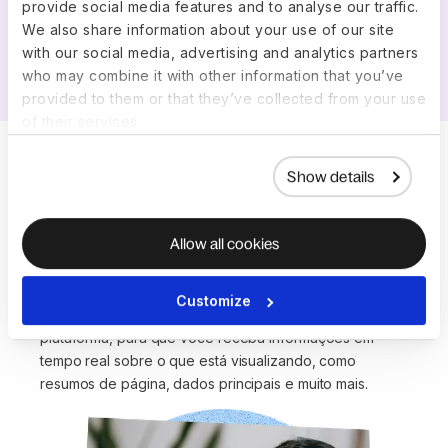
provide social media features and to analyse our traffic.
Katie Thompson
We also share information about your use of our site
Diretor De Operações Na Elemental
with our social media, advertising and analytics partners
Enzymes
who may combine it with other information that you’ve
provided to them or that they’ve collected from your use
of their services.
Contexto, privacidade e
Show details
integrações
Allow all cookies
Respostas Contextuais
Customize
Deel AI reconhece onde você está em nossa
plataforma, para que você receba informações em
tempo real sobre o que está visualizando, como
resumos de página, dados principais e muito mais.