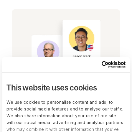
This website uses cookies
Mantenha a conformidade
desde a contratação até o
We use cookies to personalise content and ads, to
provide social media features and to analyse our traffic.
desligamento
We also share information about your use of our site
Reduza riscos com políticas integradas,
with our social media, advertising and analytics partners
processos de desligamento em
who may combine it with other information that you’ve