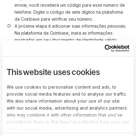
enviar, você receberá um código para esse número de 
telefone. Digite o código de sete dígitos na plataforma 
da Coinbase para verificar seu número.
A próxima etapa é adicionar suas informações pessoais. 
Na plataforma da Coinbase, insira as informações 
mostradas em seu documento de identidade válido 
emitido pelo governo. 
Em seguida, responda a algumas perguntas sobre como 
você pretende usar a plataforma, sua ocupação, seu 
empregador e os quatro últimos dígitos do seu número 
This website uses cookies
de Seguro Social (se estiver nos EUA).
Depois de enviar essas informações, você receberá 
We use cookies to personalise content and ads, to
instruções adicionais por e-mail solicitando a verificação 
provide social media features and to analyse our traffic.
de sua identidade. Para isso, entre em sua conta da 
We also share information about your use of our site
Coinbase e conclua o processo de verificação de 
with our social media, advertising and analytics partners
identidade enviando uma foto do documento de 
who may combine it with other information that you’ve
identidade.
provided to them or that they’ve collected from your use
A etapa final é vincular um método de pagamento que 
of their services.
lhe dará acesso a uma carteira digital da Coinbase, 