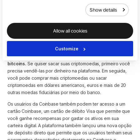
onde você poderá armazenar seus ativos digitais. Os 
métodos de pagamento variam de acordo com o país. 
Show details
Nos EUA, você pode usar sua conta bancária, cartão de 
débito, transferência bancária, Apple Pay ou PayPal. A 
Coinbase não suporta mais a vinculação de novos 
Allow all cookies
cartões de crédito.
Customize
Depois de configurar sua carteira de criptomoedas,
você estará pronto para negociar, vender e comprar
bitcoins.
Se quiser sacar suas criptomoedas, primeiro você
precisa vendê-las por dinheiro na plataforma. Em seguida,
você pode comprar mais criptomoedas ou sacar
criptomoedas em dólares americanos, euros e mais de 20
outras moedas fiduciárias por meio do banco.
Os usuários da Coinbase também podem ter acesso a um
cartão Coinbase, um cartão de débito Visa que permite que
você ganhe recompensas por gastar os ativos em sua
carteira digital. A plataforma também lançou uma nova opção
de depósito direto que permite que os usuários tenham seus
pagamentos depositados diretamente na Coinbase e