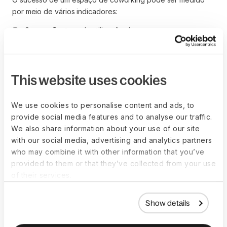
por meio de vários indicadores:
Ocupação:
 taxa de utilização do espaço.
Satisfação do usuário:
 feedback e avaliações dos 
membros.
Retenção de membros:
 taxa de renovação de 
This website uses cookies
contratos e permanência de membros.
Crescimento da comunidade:
 aumento no número de 
membros e eventos comunitários.
We use cookies to personalise content and ads, to
Impacto na produtividade:
 relatos de melhoria na 
provide social media features and to analyse our traffic.
produtividade dos usuários.
We also share information about your use of our site
with our social media, advertising and analytics partners
who may combine it with other information that you’ve
provided to them or that they’ve collected from your use
Quais são as questões
of their services.
legais e de conformidade
Show details
associadas ao