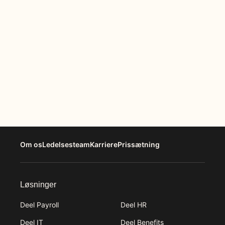
Om os
Ledelsesteam
Karriere
Prissætning
Løsninger
Deel Payroll
Deel HR
Deel IT
Deel Benefits