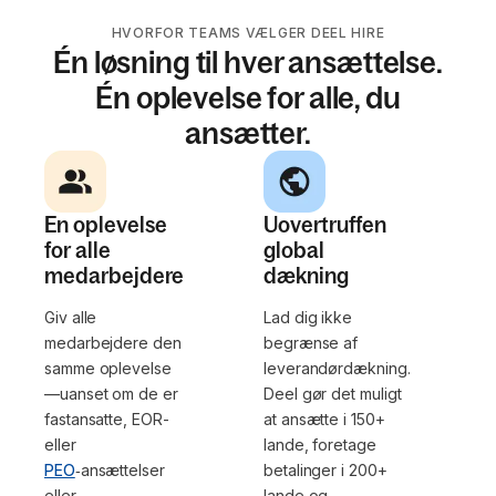
HVORFOR TEAMS VÆLGER DEEL HIRE
Én løsning til hver ansættelse.
Én oplevelse for alle, du
ansætter.
En oplevelse
Uovertruffen
for alle
global
medarbejdere
dækning
Giv alle
Lad dig ikke
medarbejdere den
begrænse af
samme oplevelse
leverandørdækning.
—uanset om de er
Deel gør det muligt
fastansatte, EOR-
at ansætte i 150+
eller
lande, foretage
PEO
‑ansættelser
betalinger i 200+
eller
lande og