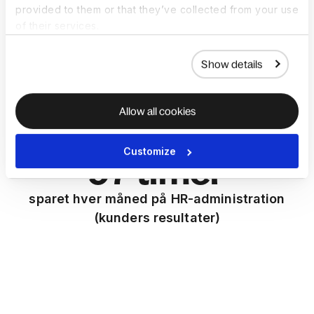
mindre tid brugt på at samle rapporter
provided to them or that they’ve collected from your use
of their services.
(Forrester TEI™)
Show details
45 dage
saved on hiring and onboarding per hire
Allow all cookies
(Customer outcomes)
Customize
97 timer
sparet hver måned på HR-administration
(kunders resultater)