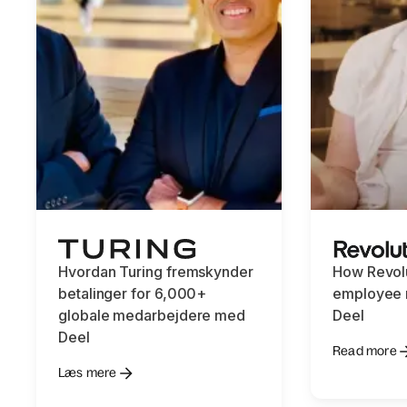
Hvordan Turing fremskynder
How Revolu
betalinger for 6,000+
employee r
globale medarbejdere med
Deel
Deel
Read more
Læs mere