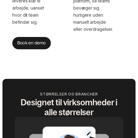
leveres klar til
platform, så teams
arbejde, uanset
bevæger sig
hvor dit team
hurtigere uden
befinder sig.
manuelt arbejde
eller overdragelser.
Book en demo
STØRRELSER OG BRANCHER
Designet til virksomheder i
alle størrelser