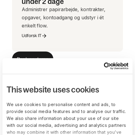
under 2 dage
Administrer papirarbejde, kontrakter,
opgaver, kontoadgang og udstyr i ét
enkelt flow.
Udforsk IT
Book en demo
This website uses cookies
Effekten af ét
We use cookies to personalise content and ads, to
samlet HR-system
provide social media features and to analyse our traffic.
We also share information about your use of our site
50%
with our social media, advertising and analytics partners
who may combine it with other information that you’ve