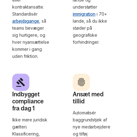
kontraktansatte.
understøtter
Standardisér
immigration
i 70+
arbejdsgange
, så
lande, så du ikke
teams bevæger
støder på
sig hurtigere, og
geografiske
hver nyansættelse
forhindringer.
kommer i gang
uden friktion.
Indbygget
Ansæt med
compliance
tillid
fra dag 1
Automatisér
Ikke mere juridisk
baggrundstjek af
gætteri.
nye medarbejdere
Klassificering,
og tilføj