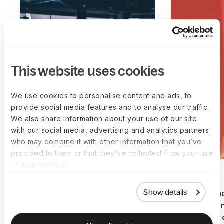
This website uses cookies
We use cookies to personalise content and ads, to
provide social media features and to analyse our traffic.
We also share information about your use of our site
with our social media, advertising and analytics partners
who may combine it with other information that you’ve
provided to them or that they’ve collected from your use
of their services.
Show details
Cómo Lloyd’s List
Cómo bunq
Intelligence Se Expandió A
nómina cum
Nuevos Mercados Con Deel
normativa 