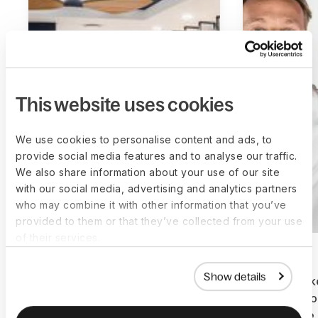
This website uses cookies
We use cookies to personalise content and ads, to
provide social media features and to analyse our traffic.
We also share information about your use of our site
with our social media, advertising and analytics partners
who may combine it with other information that you’ve
provided to them or that they’ve collected from your use
of their services.
Show details
Cómo Intercare Group escala
Cómo Cake
la nómina sin fricciones con
$3,000 Por
Deel
Costos De