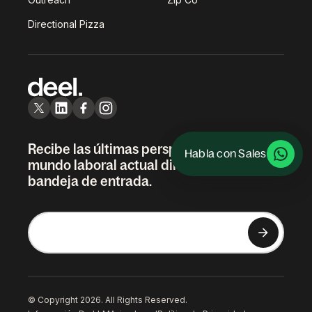
Directional Pizza
Recibe las últimas perspectivas sobre el
Habla con Sales
mundo laboral actual directamente en tu
bandeja de entrada.
© Copyright 2026. All Rights Reserved.