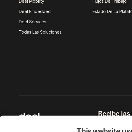
Deel Mobility
Flujos De Trabajo
Deel Embedded
Estado De La Plataf
Deel Services
Todas Las Soluciones
Recibe las
mundo labo
bandeja de
This website us