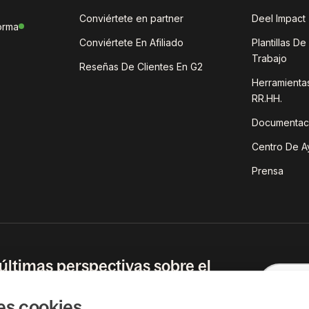
Conviértete en partner
Deel Impact
orma
Conviértete En Afiliado
Plantillas D
Trabajo
Reseñas De Clientes En G2
Herramientas
RR.HH.
Documentaci
Centro De A
Prensa
 últimas perspectivas sobre el
ral actual directamente en tu
 entrada.
es cookies