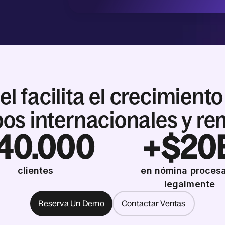
el facilita el crecimiento
os internacionales y r
40.000
+$20
clientes
en nómina proces
legalmente
Reserva Un Demo
Contactar Ventas