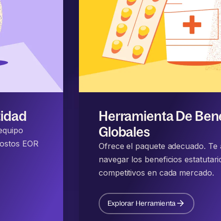
tidad
Herramienta De Bene
Globales
 equipo
costos EOR
Ofrece el paquete adecuado. Te
navegar los beneficios estatutar
competitivos en cada mercado.
Explorar Herramienta