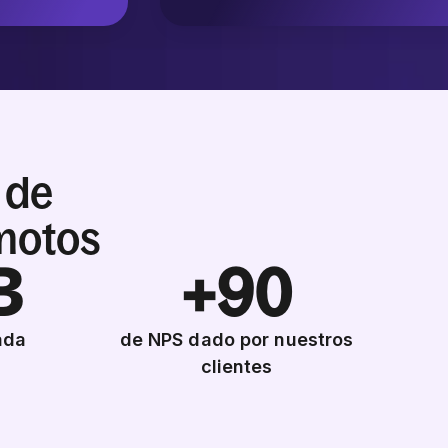
 de
emotos
B
+90
ada
de NPS dado por nuestros
clientes