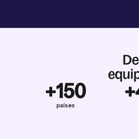
De
equip
+150
+
países