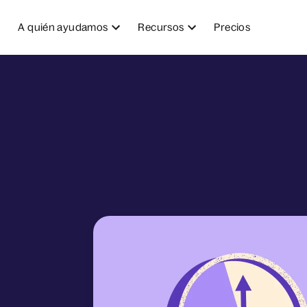
A quién ayudamos
Recursos
Precios
para tomar la mejor y más informada decisión de contratac