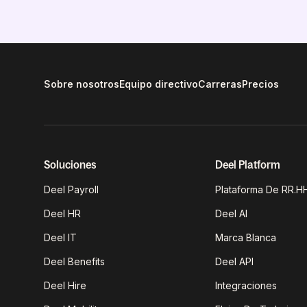
Sobre nosotros
Equipo directivo
Carreras
Precios
Soluciones
Deel Platform
Deel Payroll
Plataforma De RR.HH
Deel HR
Deel AI
Deel IT
Marca Blanca
Deel Benefits
Deel API
Deel Hire
Integraciones