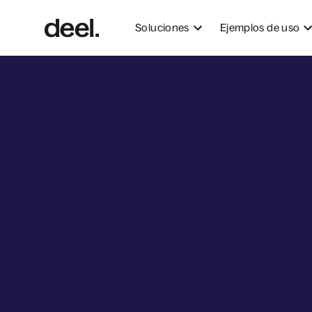
Soluciones
Ejemplos de uso
All Global Hiring Tools
Comparación de Empleo Global
Compara al instante datos de empleo de más de 80 países 