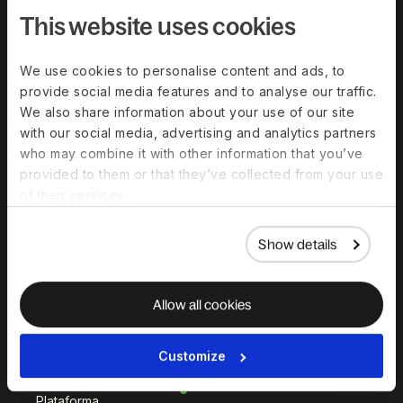
Deel IT
Deel Benefits
This website uses cookies
Deel Hire
Deel Mobility
We use cookies to personalise content and ads, to
Deel Embedded
Deel Services
provide social media features and to analyse our traffic.
Todas Las Soluciones
We also share information about your use of our site
with our social media, advertising and analytics partners
who may combine it with other information that you’ve
Deel Platform
provided to them or that they’ve collected from your use
Plataforma De RR.HH.
of their services.
Deel AI
Show details
Marca Blanca
Deel API
Allow all cookies
Integraciones
Flujos De Trabajo
Customize
Estado De La
Plataforma