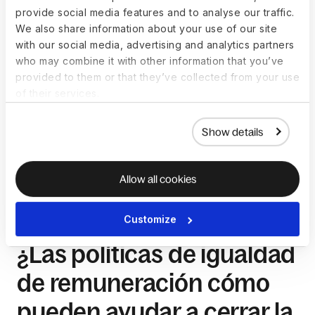
Comparar con datos del mercado laboral para evaluar la 
provide social media features and to analyse our traffic.
posición relativa de la empresa.
We also share information about your use of our site
with our social media, advertising and analytics partners
Comunicación y acción:
who may combine it with other information that you’ve
provided to them or that they’ve collected from your use
of their services.
Comunicar los resultados a los empleados y explicar las 
medidas correctivas.
Show details
Desarrollar planes de acción, como políticas de equidad 
salarial y programas de desarrollo profesional, para 
promover una menor brecha y la igualdad de 
Allow all cookies
oportunidades.
Customize
¿Las políticas de igualdad
de remuneración cómo
pueden ayudar a cerrar la