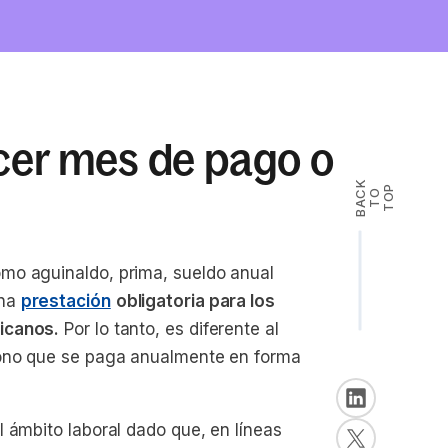
cer mes de pago o
B
A
K
T
T
O
P
C
O
mo aguinaldo, prima, sueldo anual
una
prestación
obligatoria para los
icanos.
Por lo tanto, es diferente al
bono que se paga anualmente en forma
 ámbito laboral dado que, en líneas