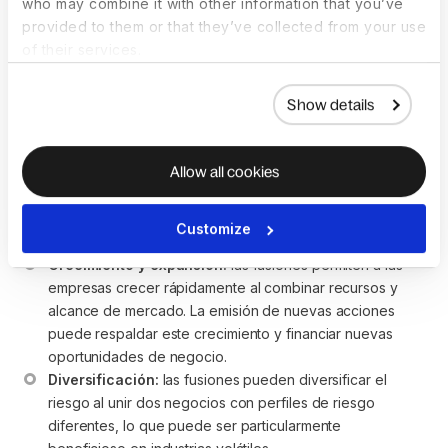
who may combine it with other information that you’ve
provided to them or that they’ve collected from your use
¿Cuáles son las ventajas
of their services.
de una fusión
Show details
empresarial?
Allow all cookies
Las fusiones empresariales ofrecen una serie de ventajas
significativas para las partes involucradas. Algunas de las
ventajas clave incluyen:
Customize
Crecimiento y expansión:
 las fusiones permiten a las 
empresas crecer rápidamente al combinar recursos y 
alcance de mercado. La emisión de nuevas acciones 
puede respaldar este crecimiento y financiar nuevas 
oportunidades de negocio.
Diversificación:
 las fusiones pueden diversificar el 
riesgo al unir dos negocios con perfiles de riesgo 
diferentes, lo que puede ser particularmente 