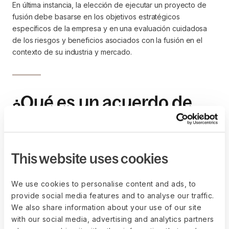
En última instancia, la elección de ejecutar un proyecto de
fusión debe basarse en los objetivos estratégicos
específicos de la empresa y en una evaluación cuidadosa
de los riesgos y beneficios asociados con la fusión en el
contexto de su industria y mercado.
¿Qué es un acuerdo de
fusión empresarial?
Un acuerdo de fusión es un contrato legal que establece los
This website uses cookies
términos y condiciones de la combinación de dos o más
empresas en una sola entidad. Este documento detalla
aspectos clave, como la estructura de propiedad, los activos
We use cookies to personalise content and ads, to
y pasivos transferidos, los roles de la alta dirección y las
provide social media features and to analyse our traffic.
consideraciones financieras.
We also share information about your use of our site
with our social media, advertising and analytics partners