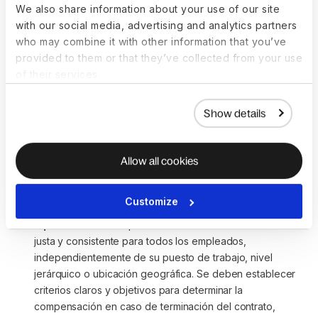
We also share information about your use of our site
Al diseñar una política de indemnización, es crucial
with our social media, advertising and analytics partners
considerar una variedad de factores para garantizar su
who may combine it with other information that you’ve
efectividad y equidad. Entre las consideraciones importantes
provided to them or that they’ve collected from your use
se encuentran:
of their services.
Legislación local:
 es fundamental comprender y 
cumplir con las leyes laborales vigentes en cada 
Show details
ubicación donde opera la empresa. Esto incluye 
conocer los requisitos mínimos de indemnización 
establecidos por la ley y cualquier disposición 
Allow all cookies
específica relacionada con casos de despido, 
reinstalación, resarcimiento por incapacidad temporal, 
Customize
entre otros.
Equidad interna:
 la política de indemnización debe ser 
justa y consistente para todos los empleados, 
independientemente de su puesto de trabajo, nivel 
jerárquico o ubicación geográfica. Se deben establecer 
criterios claros y objetivos para determinar la 
compensación en caso de terminación del contrato, 