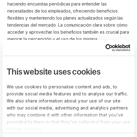
haciendo encuestas periódicas para entender las
necesidades de los empleados, ofreciendo beneficios
flexibles y manteniendo los planes actualizados según las
tendencias del mercado. La comunicación clara sobre cómo
acceder y aprovechar los beneficios también es crucial para
mejorar la percepción y el uso de los mismos.
¿Qué rol juega la
This website uses cookies
tecnología en la
We use cookies to personalise content and ads, to
administración de planes
provide social media features and to analyse our traffic.
We also share information about your use of our site
de prestaciones?
with our social media, advertising and analytics partners
who may combine it with other information that you’ve
La tecnología facilita la gestión de los planes de
provided to them or that they’ve collected from your use
prestaciones a través de plataformas de recursos humanos
of their services.
que permiten a los empleados inscribirse en beneficios,