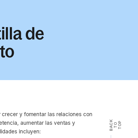
illa de
to
r crecer y fomentar las relaciones con
B
A
K
T
T
O
petencia, aumentar las ventas y
P
C
O
lidades incluyen: