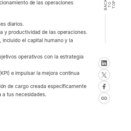
B
A
K
T
T
O
ncionamiento de las operaciones
P
C
O
s diarios.
ia y productividad de las operaciones.
 incluido el capital humano y la 
bjetivos operativos con la estrategia 
KPI) e impulsar la mejora continua
ción de cargo creada específicamente
a a tus necesidades.