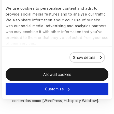
o un campo relacionado.
[X] años de experiencia como Copywriter, 
We use cookies to personalise content and ads, to
preferiblemente en una agencia de marketing o 
provide social media features and to analyse our traffic.
publicidad.
We also share information about your use of our site
Experiencia en redacción de textos para una variedad 
with our social media, advertising and analytics partners
de canales, incluidos [email, redes sociales, web, 
who may combine it with other information that you’ve
anuncios impresos].
provided to them or that they’ve collected from your use
Una comprensión profunda del proceso de escritura 
of their services.
creativa, desde la lluvia de ideas hasta las revisiones y 
la publicación.
Show details
Conocimiento práctico de las mejores prácticas de 
optimización de motores de búsqueda (SEO).
Excelentes habilidades de comunicación en [Idiomas].
Allow all cookies
Un portafolio de trabajo que demuestre excelentes 
habilidades, desde escritura creativa hasta campañas 
de email marketing y activos de marca.
Customize
Conocimiento profundo de sistemas de gestión de 
contenidos como [WordPress, Hubspot y Webflow].