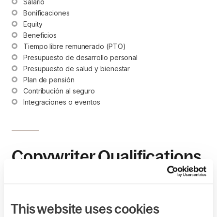
Salario
Bonificaciones
Equity
Beneficios
Tiempo libre remunerado (PTO)
Presupuesto de desarrollo personal
Presupuesto de salud y bienestar
Plan de pensión
Contribución al seguro
Integraciones o eventos
Copywriter Qualifications
Enumera tus requisitos, como nivel de experiencia,
conocimiento de herramientas y certificaciones.
This website uses cookies
Licenciatura en idiomas, comunicación, marketing digital 