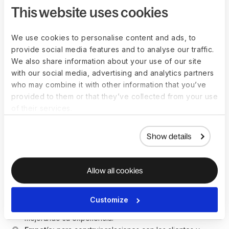
success, como plataformas CRM.
This website uses cookies
Dominio de Excel u otras herramientas de análisis de 
datos para analizar los datos de los clientes.
We use cookies to personalise content and ads, to
Experiencia trabajando con puntuaciones y encuestas 
provide social media features and to analyse our traffic.
de NPS será bien valorada.
We also share information about your use of our site
with our social media, advertising and analytics partners
who may combine it with other information that you’ve
provided to them or that they’ve collected from your use
Director de Customer
of their services.
Success Skills
Show details
Enumera las habilidades sociales y cualidades personales
que buscas en el candidato ideal.
Allow all cookies
Comunicación verbal y escrita:
 para interactuar de 
manera efectiva con los clientes, comprender sus 
Customize
necesidades y transmitir información con claridad, 
mejorando su experiencia.