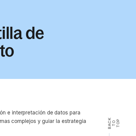
illa de
to
tión e interpretación de datos para
B
A
K
T
T
O
mas complejos y guiar la estrategia
P
C
O