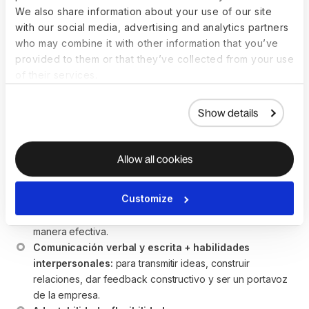
financiero.
We also share information about your use of our site
Conocimientos sobre herramientas y tecnologías 
with our social media, advertising and analytics partners
relevantes, como [software de gestión de proyectos, 
who may combine it with other information that you’ve
sistemas CRM y herramientas de análisis de datos]
provided to them or that they’ve collected from your use
of their services.
Show details
Director Ejecutivo Skills
Enumera las habilidades sociales y cualidades personales
Allow all cookies
que buscas en el candidato ideal.
Customize
Liderazgo:
 para inspirar y guiar a un equipo, mostrando 
cómo tomar decisiones informadas y delegar tareas de 
manera efectiva.
Comunicación verbal y escrita + habilidades 
interpersonales:
 para transmitir ideas, construir 
relaciones, dar feedback constructivo y ser un portavoz 
de la empresa.