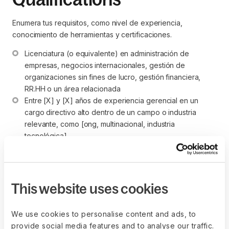
Enumera tus requisitos, como nivel de experiencia,
conocimiento de herramientas y certificaciones.
Licenciatura (o equivalente) en administración de 
empresas, negocios internacionales, gestión de 
organizaciones sin fines de lucro, gestión financiera, 
RR.HH o un área relacionada
Entre [X] y [X] años de experiencia gerencial en un 
cargo directivo alto dentro de un campo o industria 
relevante, como [ong, multinacional, industria 
tecnológica].
Profundo conocimiento en planificación financiera y 
capacidad para desarrollar y ejecutar planes de 
negocios exitosos a largo plazo.
Experiencia comprobada en relaciones públicas, 
This website uses cookies
marketing y recaudación de fondos.
Fuertes habilidades financieras, incluidos [X] años de 
We use cookies to personalise content and ads, to
experiencia en elaboración de presupuestos y análisis 
provide social media features and to analyse our traffic.