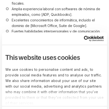
fiscales.
Amplia experiencia laboral con softwares de nómina de 
empleados, como [ADP, Quickbooks].
Excelentes conocimientos de informática, incluido el 
dominio de [Microsoft Office, Suite de Google].
Fuertes habilidades interpersonales y de comunicación.
Experiencia con impuestos sobre la nómina global será 
bien valorada.
This website uses cookies
Analista de Nómina Skills
We use cookies to personalise content and ads, to
provide social media features and to analyse our traffic.
We also share information about your use of our site
Enumera las habilidades sociales y cualidades personales
with our social media, advertising and analytics partners
que buscas en el candidato ideal.
who may combine it with other information that you’ve
Orientado a los detalles: tienes habilidades para registrar 
provided to them or that they’ve collected from your use
y procesar datos de manera rápida y precisa, y puede 
of their services.
detectar errores y excepciones en hojas de cálculo, 