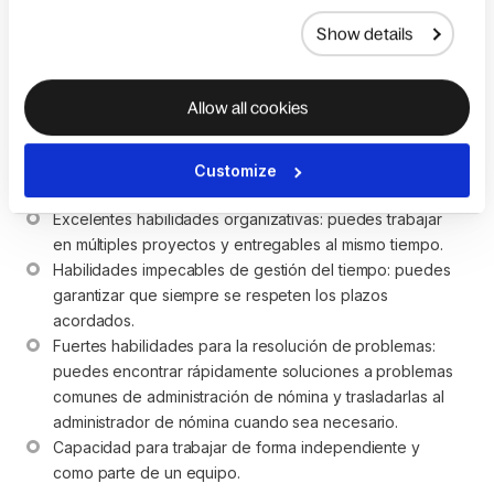
timesheets, cheques de pago, información de 
Show details
empleados y otros documentos importantes.
Excelentes habilidades de comunicación: puedes 
gestionar las consultas de los clientes y brindar 
Allow all cookies
respuestas oportunas y útiles.
Fuertes habilidades analíticas: puedes auditar, compilar y 
analizar datos de nómina para garantizar la precisión e 
Customize
identificar discrepancias.
Excelentes habilidades organizativas: puedes trabajar 
en múltiples proyectos y entregables al mismo tiempo.
Habilidades impecables de gestión del tiempo: puedes 
garantizar que siempre se respeten los plazos 
acordados.
Fuertes habilidades para la resolución de problemas: 
puedes encontrar rápidamente soluciones a problemas 
comunes de administración de nómina y trasladarlas al 
administrador de nómina cuando sea necesario.
Capacidad para trabajar de forma independiente y 
como parte de un equipo.