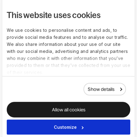
específicas de evaluación. Las verificaciones
disponibles incluyen antecedentes penales,
This website uses cookies
verificación del empleo, verificación de estudios,
verificación de credenciales y softchecks; la
disponibilidad varía según el país.
We use cookies to personalise content and ads, to
provide social media features and to analyse our traffic.
We also share information about your use of our site
with our social media, advertising and analytics partners
who may combine it with other information that you’ve
provided to them or that they’ve collected from your use
of their services.
Show details
Allow all cookies
Customize