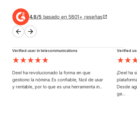
4.8
/5
basado en
5801
+
reseñas
Verified user in telecommunications
Verified us
Deel ha revolucionado la forma en que
¡Deel ha s
gestiono la nómina. Es confiable, fácil de usar
plataforma
y rentable, por lo que es una herramienta in...
Desde agi
ge...