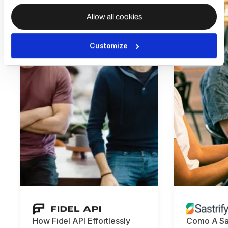
Allow all cookies
Customize
How Fidel API Effortlessly
Como A Sas