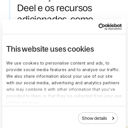
Deel e os recursos
adicionados, como
análises e benefícios,
aprimoram seu
This website uses cookies
desempenho.
—
Sandra Leon
,
We use cookies to personalise content and ads, to
provide social media features and to analyse our traffic.
Operations Coordinator, EasyBroker
We also share information about your use of our site
with our social media, advertising and analytics partners
who may combine it with other information that you’ve
provided to them or that they’ve collected from your use
of their services.
More customer stories
Show details