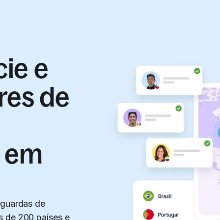
cie e
res de
e em
aguardas de
s de 200 países e