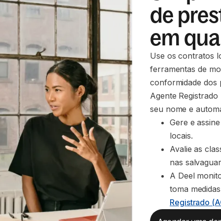
de pres
em qua
Use os contratos lo
ferramentas de mo
conformidade dos p
Agente Registrado 
seu nome e automat
Gere e assine 
locais.
Avalie as cla
nas salvaguard
A Deel monito
toma medidas
Registrado (