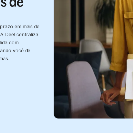
es de
 prazo em mais de
A Deel centraliza
lida com
rando você de
mas.