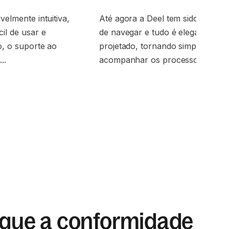
velmente intuitiva,
Até agora a Deel tem sido muito fá
cil de usar e
de navegar e tudo é elegantemen
so, o suporte ao
projetado, tornando simples
..
acompanhar os processos.
ique a conformidade