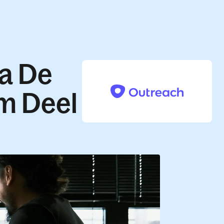
a De
m Deel