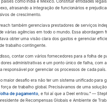
 países como Índia e México. Constituir entidades legai
exo, atrasando a integração de funcionários e prejudic
sivos de crescimento.
reach também gerenciava prestadores de serviços inde
de várias agências em todo o mundo. Essa abordagem 
ultava obter uma visão clara dos gastos e gerenciar efic
 de trabalho contingente.
disso, contar com vários fornecedores para a folha de 
 dores administrativas e um ponto único de falha, com
a responsável por gerenciar os processos de cada país.
o maior desafio era não ter um sistema unificado para g
 força de trabalho global. Precisávamos de uma soluçã
folha de pagamento
, e foi aí que a Deel entrou."
— Steph
presidente de Recompensas Globais e Ambiente de Trab