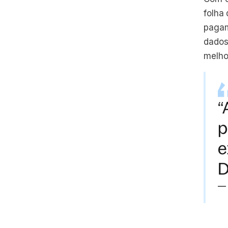
folha
pagam
dados
melhor
“
p
e
D
—