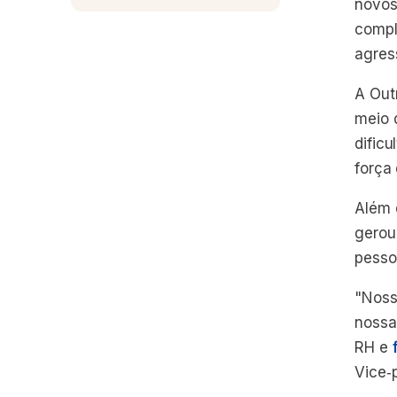
novos
compl
agres
A Out
meio 
dific
força
Além 
gerou
pesso
"Noss
nossa
RH e
Vice‑