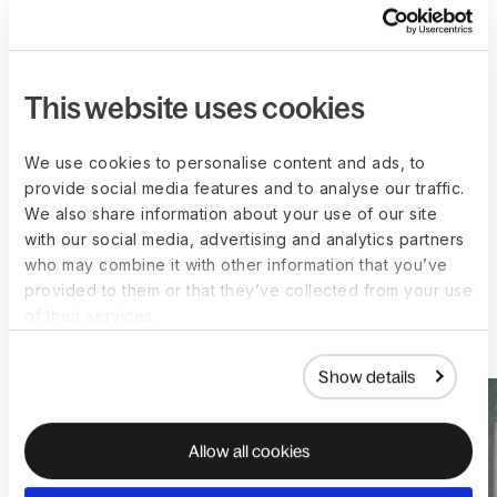
de negócio localmente antes de abrir qualquer
subsidiária.
“Deel me dá a capacidade de pensar grande e a
This website uses cookies
garantia de que minha força de trabalho pode
escalar globalmente desde o primeiro dia”, disse
We use cookies to personalise content and ads, to
Delacour.
provide social media features and to analyse our traffic.
We also share information about your use of our site
with our social media, advertising and analytics partners
who may combine it with other information that you’ve
provided to them or that they’ve collected from your use
of their services.
More customer stories
Show details
Allow all cookies