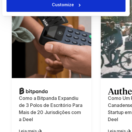
Customize
Como a Bitpanda Expandiu
Como Um 
de 3 Polos de Escritório Para
Canadens
Mais de 20 Jurisdições com
Startup em
a Deel
Deel
Leia mais
Leia mais