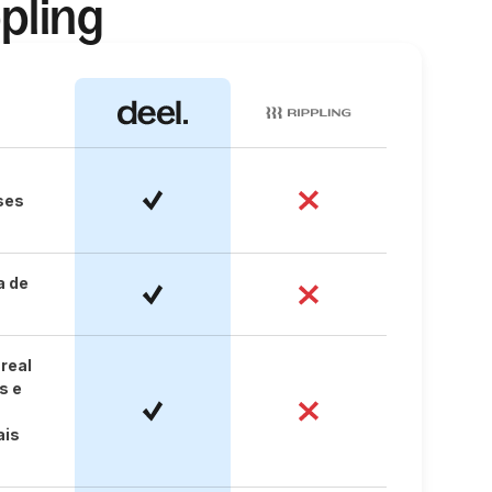
pling
ses
a de
real
s e
ais