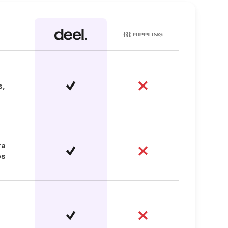
s,
ra
os