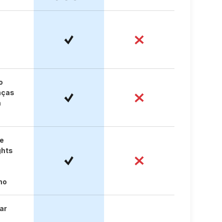
o
nças
m
 e
ghts
ho
ar