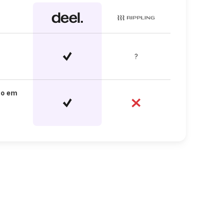
?
ho em