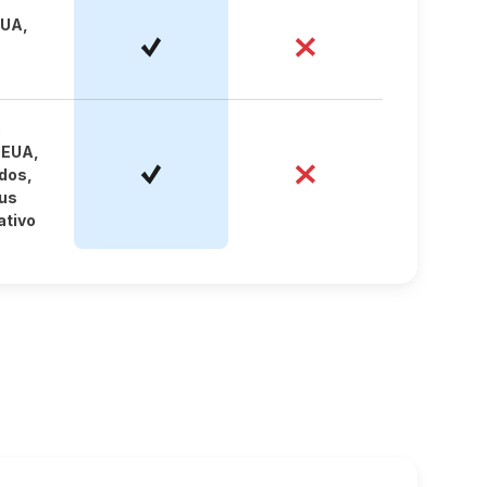
EUA,
o
 EUA,
dos,
us
ativo