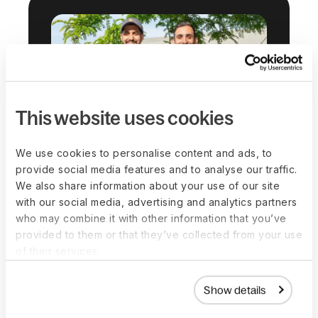
This website uses cookies
We use cookies to personalise content and ads, to
provide social media features and to analyse our traffic.
We also share information about your use of our site
“Encontramos tudo o que
with our social media, advertising and analytics partners
precisávamos na Deel—contratação de
who may combine it with other information that you’ve
prestadores, processamento da folha
de pagamento nos EUA, gestão de
provided to them or that they’ve collected from your use
benefícios e impostos, criação de novas
of their services.
entidades e muito mais, tudo em um só
lugar.”
Amir Prodensky, CEO, Strada
Show details