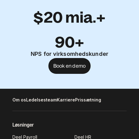
$20 mia.+
90+
NPS for virksomhedskunder
Book en demo
Om os
Ledelsesteam
Karriere
Prissætning
Løsninger
Deel Payroll
Deel HR