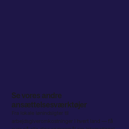
All Global Hiring Tools
Sammenligning af
ansættelsesforhold globalt
Sammenlign straks ansættelsesdata fra over 80 lande for
at træffe den bedste og mest velinformerede beslutning
om global rekruttering.
Se vores andre
ansættelsesværktøjer
Fra lokale lønindsigter til
arbejdsgiveromkostninger i hvert land — få