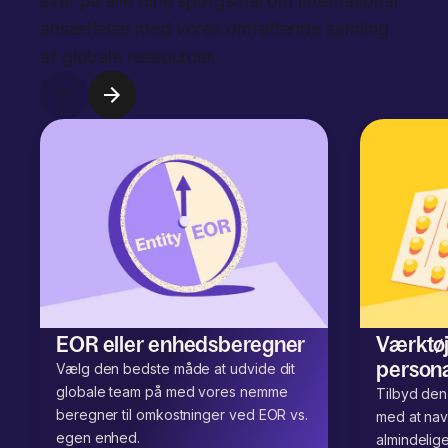
svar på alle dine spørgsmål om international
ansættelse med vores omfattende samling
af globale ressourcer.
EOR eller enhedsberegner
Værktøj 
person
Vælg den bedste måde at udvide dit
globale team på med vores nemme
Tilbyd den
beregner til omkostninger ved EOR vs.
med at navi
egen enhed.
almindelig