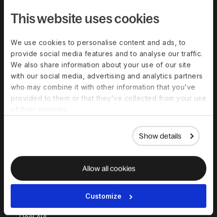
This website uses cookies
Løsninger
We use cookies to personalise content and ads, to
Deel Payroll
Deel HR
provide social media features and to analyse our traffic.
We also share information about your use of our site
Deel IT
Deel Benefits
with our social media, advertising and analytics partners
Deel Hire
Deel Mobility
who may combine it with other information that you’ve
provided to them or that they’ve collected from your use
Deel Embedded
Deel Services
of their services.
Alle løsninger
Show details
Deel Platform
HR-platform
Allow all cookies
Deel AI
Customize
Hvid Etiket
Deel API