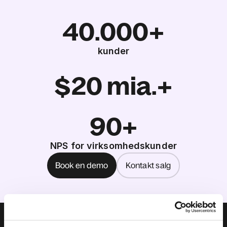
40.000+
kunder
$20 mia.+
90+
NPS for virksomhedskunder
Book en demo
Kontakt salg
Om os
Ledelsesteam
Karriere
Prissætning