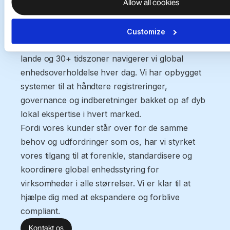
udfordringer som
Allow all cookies
jer
Customize
Med 3.000+ medarbejdere på tværs af 100+
lande og 30+ tidszoner navigerer vi global
enhedsoverholdelse hver dag. Vi har opbygget
systemer til at håndtere registreringer,
governance og indberetninger bakket op af dyb
lokal ekspertise i hvert marked.
Fordi vores kunder står over for de samme
behov og udfordringer som os, har vi styrket
vores tilgang til at forenkle, standardisere og
koordinere global enhedsstyring for
virksomheder i alle størrelser. Vi er klar til at
hjælpe dig med at ekspandere og forblive
compliant.
Kontakt os