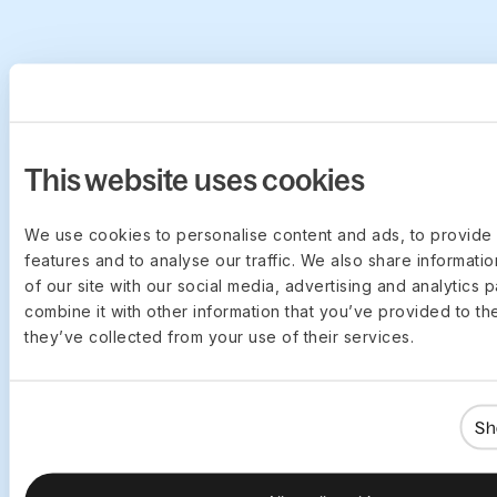
This website uses cookies
We use cookies to personalise content and ads, to provide 
features and to analyse our traffic. We also share informati
of our site with our social media, advertising and analytics
combine it with other information that you’ve provided to th
they’ve collected from your use of their services.
HVORFOR DEEL
Vi har stået over for
Sh
de samme