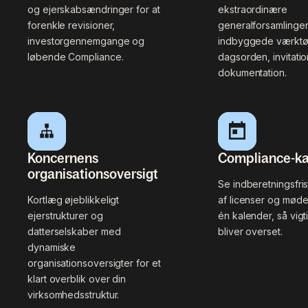
og ejerskabsændringer for at
ekstraordinære
forenkle revisioner,
generalforsamlinge
investorgennemgange og
indbyggede værktøje
løbende Compliance.
dagsorden, invitati
dokumentation.
Koncernens
Compliance-ka
organisationsoversigt
Se indberetningsfris
Kortlæg øjeblikkeligt
af licenser og mødef
ejerstrukturer og
én kalender, så vigt
datterselskaber med
bliver overset.
dynamiske
organisationsoversigter for et
klart overblik over din
virksomhedsstruktur.