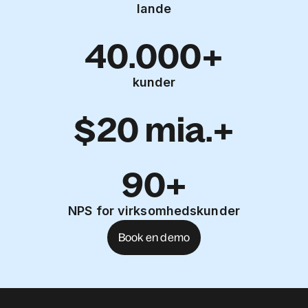
lande
40.000+
kunder
$20 mia.+
90+
NPS for virksomhedskunder
Book en demo