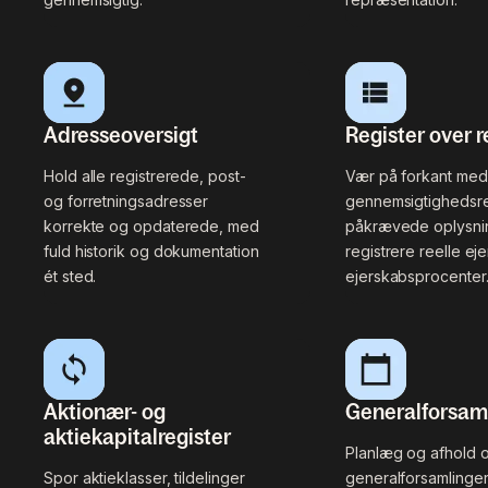
Adresseoversigt
Register over r
Hold alle registrerede, post-
Vær på forkant med
og forretningsadresser
gennemsigtighedsre
korrekte og opdaterede, med
påkrævede oplysnin
fuld historik og dokumentation
registrere reelle ej
ét sted.
ejerskabsprocenter
Aktionær- og
Generalforsaml
aktiekapitalregister
Planlæg og afhold 
Spor aktieklasser, tildelinger
generalforsamlinger