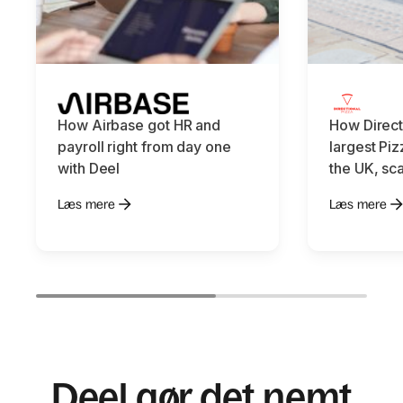
How Airbase got HR and
How Direct
payroll right from day one
largest Piz
with Deel
the UK, sca
Læs mere
Læs mere
Deel gør det nemt