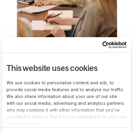
Globale HR-
funktioner
This website uses cookies
Deel HRIS bringer fleksible politikker, data, filer
We use cookies to personalise content and ads, to
og operationer på tværs af mere end 150 lande.
provide social media features and to analyse our traffic.
Organisationsoversigt til at se teams og 
We also share information about your use of our site
struktur
with our social media, advertising and analytics partners
who may combine it with other information that you’ve
Jobarkitektur til at definere roller og 
provided to them or that they’ve collected from your use
niveauer
of their services.
Granulære roller, tilladelser og 