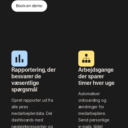
Book en demo
Rapportering, der
Arbejdsgange
besvarer de
der sparer
væsentlige
timer hver uge
spørgsmål
Automatiser
Opret rapporter ud fra
onboarding og
alle jeres
ændringer for
medarbejderdata. Del
medarbejdere.
dashboards med
Send personlige
nøgleinteressenter og
e-mails, tildel