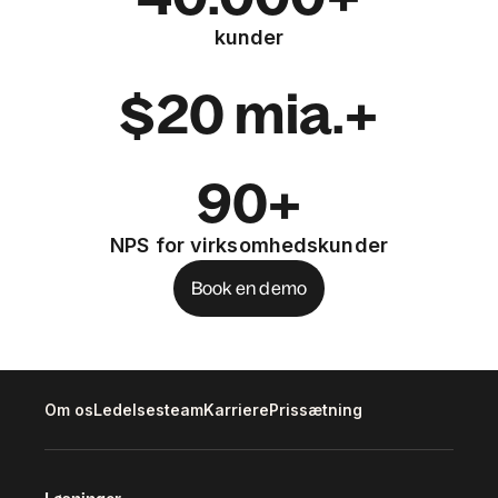
kunder
$20 mia.+
90+
NPS for virksomhedskunder
Book en demo
Om os
Ledelsesteam
Karriere
Prissætning