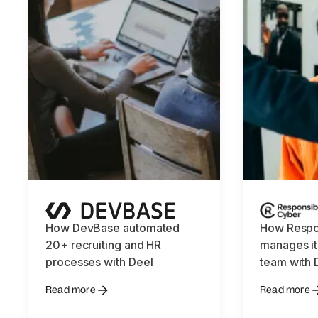
How DevBase automated
How Respo
20+ recruiting and HR
manages its
processes with Deel
team with 
Read more
Read more