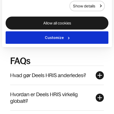
godkendelser
Show details
Dokumentstyring for filer og anmodninger
Fravær, orlovspolitikker og tidsregistrering
Allow all cookies
Book en demo
Customize
FAQs
Hvad gør Deels HRIS anderledes?
Hvordan er Deels HRIS virkelig
globalt?