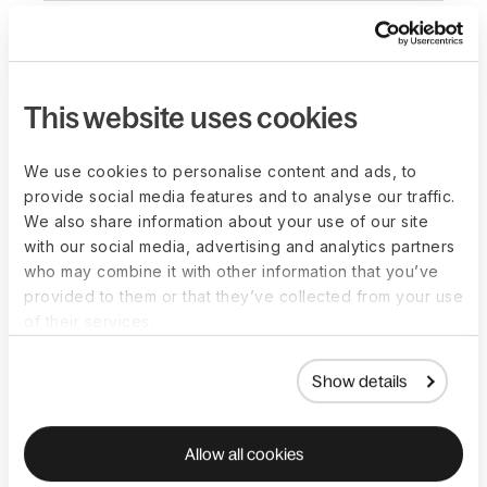
Kan jeg bruge Deel til at administrere
min eksisterende enhedspark?
This website uses cookies
Kan Deel sende enheder på tværs af
We use cookies to personalise content and ads, to
landegrænser?
provide social media features and to analyse our traffic.
We also share information about your use of our site
with our social media, advertising and analytics partners
who may combine it with other information that you’ve
provided to them or that they’ve collected from your use
of their services.
Ressourcer til at
komme i gang
Show details
Vi har samlet vores ekspertise i en række
Allow all cookies
gennemarbejdede, lette at følge guider, blogs og
webinarer til virksomheder i alle størrelser.