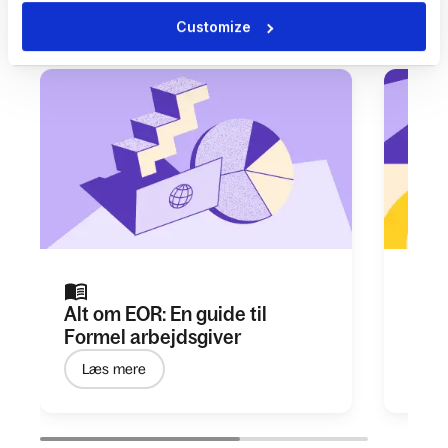
Customize
Alt om EOR: En guide til
Forr
Formel arbejdsgiver
glob
Læs mere
Hen