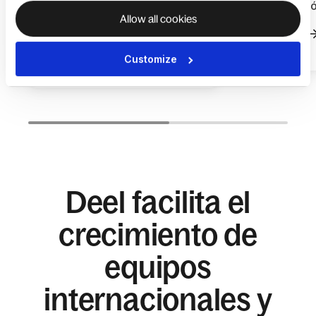
meses de esfuerzo en su
contrataci
Allow all cookies
expansión con Deel
Saber más
Saber más
Customize
Deel facilita el
crecimiento de
equipos
internacionales y