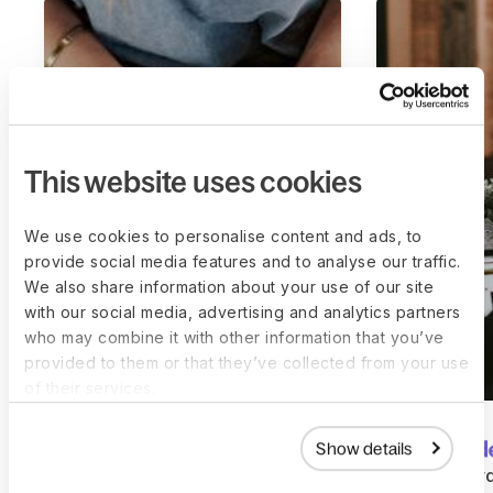
This website uses cookies
We use cookies to personalise content and ads, to
provide social media features and to analyse our traffic.
We also share information about your use of our site
with our social media, advertising and analytics partners
who may combine it with other information that you’ve
provided to them or that they’ve collected from your use
of their services.
Show details
Cómo Nium ahorró más de 12
Cómo Bard