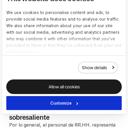
automatización con el equipo de Deel, para que
We use cookies to personalise content and ads, to
reciban notificaciones automáticas por correo
provide social media features and to analyse our traffic.
electrónico en caso de que algún elemento de la
We also share information about your use of our site
enmienda requiera revisión manual.
with our social media, advertising and analytics partners
who may combine it with other information that you’ve
Terminación de contratos:
Para automatizar de
provided to them or that they’ve collected from your use
principio a fin el ciclo de vida del contrato,
of their services.
DevBase, junto con el equipo de Deel API, está
desarrollando una integración personalizada para
Show details
que, cada vez que se termine un contrato en Deel,
también se termine en Airtable.
Allow all cookies
LOS RESULTADOS
Aprovechando la Deel API para una
Customize
productividad de RR.HH.
sobresaliente
Por lo general, el personal de RR.HH. representa