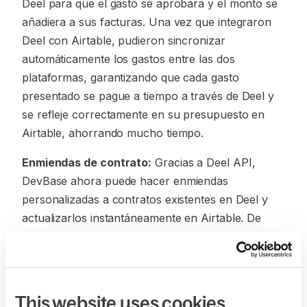
Deel para que el gasto se aprobara y el monto se
añadiera a sus facturas. Una vez que integraron
Deel con Airtable, pudieron sincronizar
automáticamente los gastos entre las dos
plataformas, garantizando que cada gasto
presentado se pague a tiempo a través de Deel y
se refleje correctamente en su presupuesto en
Airtable, ahorrando mucho tiempo.
Enmiendas de contrato:
Gracias a Deel API,
DevBase ahora puede hacer enmiendas
personalizadas a contratos existentes en Deel y
actualizarlos instantáneamente en Airtable. De
este modo, el equipo puede tener toda la
información de los trabajadores sincronizada
fácilmente entre sistemas.
This website uses cookies
El equipo de DevBase también personalizó la