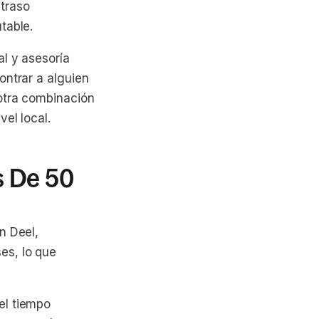
etraso
table.
al y asesoría
ontrar a alguien
 otra combinación
vel local.
s De 50
n Deel,
es, lo que
el tiempo