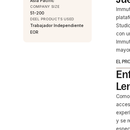
Asia Pacific
COMPANY SIZE
Immut
51-200
plata
DEEL PRODUCTS USED
Studi
Trabajador Independiente
EOR
con u
Immut
mayor
EL PR
En
Le
Como 
acces
exper
y se 
espec