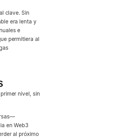
l clave. Sin
ble era lenta y
nuales e
ue permitiera al
rgas
s
rimer nivel, sin
ersas—
cia en Web3
rder al próximo