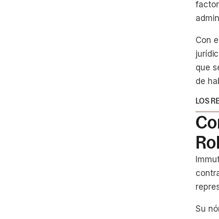
facto
admin
Con e
juríd
que s
de hab
LOS R
Co
Ro
Immut
contr
repres
Su nó