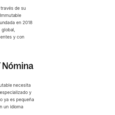
 través de su
 Immutable
 Fundada en 2018
 global,
nentes y con
Y Nómina
utable necesita
especializado y
nto ya es pequeña
n un idioma