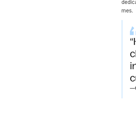
dedic
mes.
“
c
i
c
—