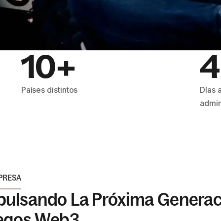
10+
4
Países distintos
Días 
admin
PRESA
pulsando La Próxima Generac
egos Web3