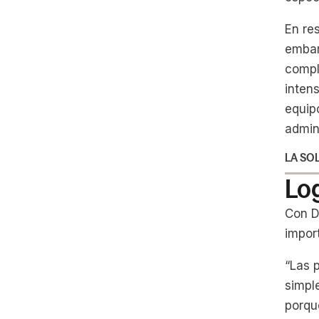
En res
embar
compl
inten
equip
admini
LA SO
Lo
Con D
impor
“Las 
simpl
porqu