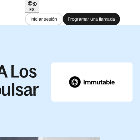
ES
Iniciar sesión
Programar una llamada
A Los
ulsar