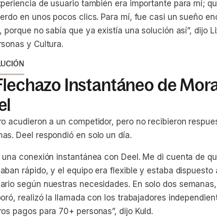
periencia de usuario también era importante para mí; que
uerdo en unos pocos clics. Para mí, fue casi un sueño e
, porque no sabía que ya existía una solución así”, dijo L
rsonas y Cultura.
LUCIÓN
Flechazo Instantáneo de Mora
el
ro acudieron a un competidor, pero no recibieron respue
as. Deel respondió en solo un día.
í una conexión instantánea con Deel. Me di cuenta de qu
ban rápido, y el equipo era flexible y estaba dispuesto a
ario según nuestras necesidades. En solo dos semanas,
oró, realizó la llamada con los trabajadores independien
ros pagos para 70+ personas”, dijo Kuld.