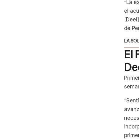
“La ex
el ac
[Deel]
de Pe
LA SO
El 
De
Prime
seman
“Sent
avanza
neces
incorp
prime