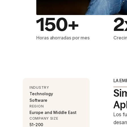
150+
2
Horas ahorradas por mes
Crecim
LA EM
INDUSTRY
Sim
Technology
Software
Ap
REGION
Europe and Middle East
Los f
COMPANY SIZE
desar
51-200