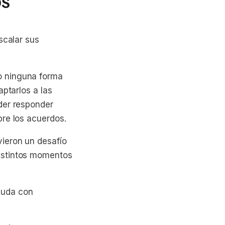
os
scalar sus
o ninguna forma
aptarlos a las
der responder
bre los acuerdos.
vieron un desafío
istintos momentos
yuda con