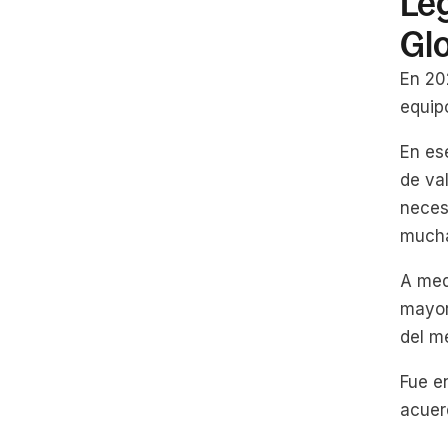
Leg
Gl
En 202
equip
En es
de val
neces
mucha
A med
mayor
del m
Fue e
acuer