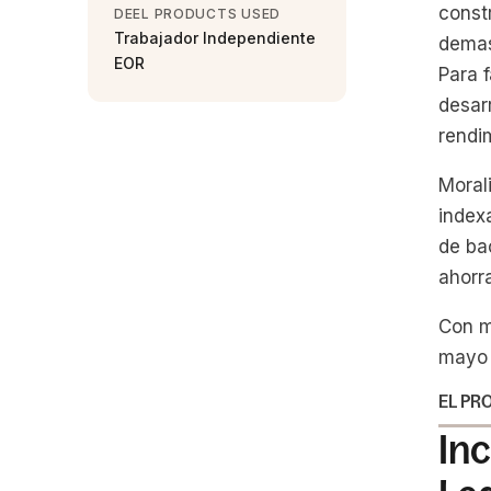
const
DEEL PRODUCTS USED
Trabajador Independiente
demas
EOR
Para f
desar
rendi
Moral
index
de ba
ahorr
Con m
mayo 
EL PR
In