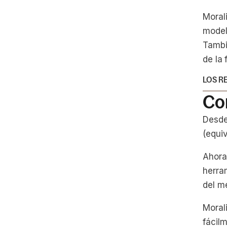
Moral
model
Tambi
de la
LOS R
Co
Desde
(equiv
Ahora
herra
del m
Moral
fácil