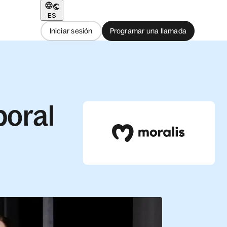
ES
Iniciar sesión
Programar una llamada
boral