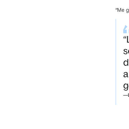
“Me g
“
s
d
a
g
—